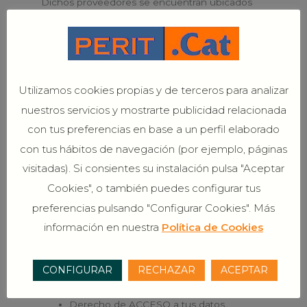
Dichos proveedores se encuentran ubicados
en territorio de la Unión Europea o en territorio
norteamericano, encontrándose adheridos al
Privacy Shield.
5.- Derechos
Utilizamos cookies propias y de terceros para analizar
nuestros servicios y mostrarte publicidad relacionada
Como interesado que nos ha proporcionado
con tus preferencias en base a un perfil elaborado
tus datos personales, tienes pleno derecho a
con tus hábitos de navegación (por ejemplo, páginas
obtener confirmación sobre si en el
visitadas). Si consientes su instalación pulsa "Aceptar
responsable estamos tratando tus datos
personales, y en concreto estás facultado para
Cookies", o también puedes configurar tus
ejercitar los siguientes derechos que la
preferencias pulsando "Configurar Cookies". Más
normativa en materia de protección de datos te
información en nuestra
Política de Cookies
reconoce, conforme a lo previsto en la misma:
CONFIGURAR
RECHAZAR
ACEPTAR
Derecho a revocar en cualquier
momento el consentimiento prestado.
Derecho de ACCESO a tus datos