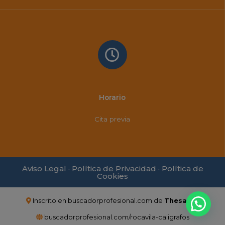
Horario
Cita previa
Aviso Legal
·
Política de Privacidad
·
Política de
Cookies
Inscrito en
buscadorprofesional.com
de
Thesauro
buscadorprofesional.com/rocavila-caligrafos